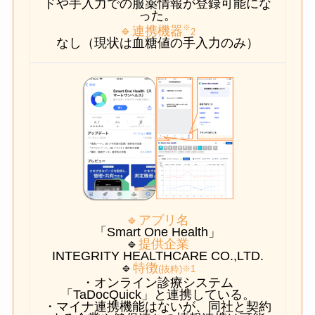
ドや手入力での服薬情報が登録可能にな
った。
※
🔹連携機器
2
なし（現状は血糖値の手入力のみ）
🔹アプリ名
「Smart One Health」
🔹
提供企業
INTEGRITY HEALTHCARE CO.,LTD.
🔹
特徴
※
(抜粋)
1
・オンライン診療システム
「TaDocQuick」と連携している。
・マイナ連携機能はないが、同社と契約