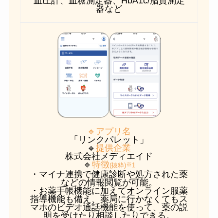
血圧計、血糖測定器、HbA1c/脂質測定
器など
🔹アプリ名
「リンクパレット」
🔹
提供企業
株式会社メディエイド
🔹
特徴
※
(抜粋)
1
・マイナ連携で健康診断や処方された薬
などの情報閲覧が可能。
・お薬手帳機能に加えてオンライン服薬
指導機能も備え、薬局に行かなくてもス
マホのビデオ通話機能を使って、薬の説
明を受けたり相談したりできる。