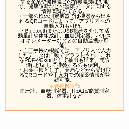
する企業や健保連との情報連携は可能
で、健康診断などの臨床データに関する
情報閲覧ができる。
・一部の検体測定機器では機器から出さ
れるQRコードによって、アプリ内への
自動入力も可能。
・BluetoothまたはUSB接続を介して活
動量計や体組成計、血糖測定器、パルス
オキシメーターなどとの自動連携が可
能。
・血圧手帳の機能では、アプリ内で入力
したデータは自動でグラフ化され、これ
をPDFやExcelとして抽出も出来、問診
時に印刷して持参するのも便利。
・お薬手帳として、薬局などから受け取
るQRコードや手入力での服薬情報が登
録可能。
※
🔹連携機器
2
血圧計、血糖測定器、HbA1c/脂質測定
器、体重計など