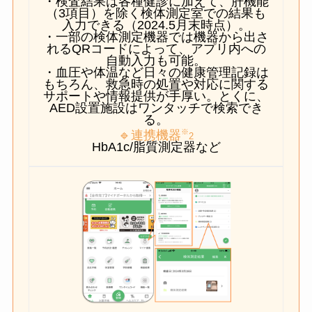
・検査結果は各種健診に加えて、肝機能
（3項目）を除く検体測定室での結果も
入力できる（2024.5月末時点）。
・一部の検体測定機器では機器から出さ
れるQRコードによって、アプリ内への
自動入力も可能。
・血圧や体温など日々の健康管理記録は
もちろん、救急時の処置や対応に関する
サポートや情報提供が手厚い。とくに、
AED設置施設はワンタッチで検索でき
る。
※
🔹連携機器
2
HbA1c/脂質測定器など