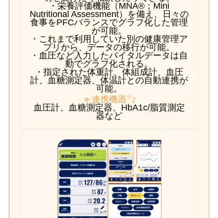
・栄養評価機能（MNA®；Mini
Nutritional Assessment）を備え、日々の
食事をPFCバランスでグラフ化した管理
が可能。
・これまで利用していた別の健康管理ア
プリから、データの移行が可能。
・血圧など入力したバイタルデータは自
動でグラフ化される。
・指定された体重計、体組成計、血圧
計、血糖測定器、体温計との自動連携が
可能。
※
🔹連携機器
2
血圧計、血糖測定器、HbA1c/脂質測定
器など