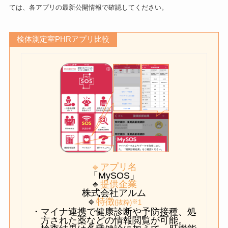
ては、各アプリの最新公開情報で確認してください。
検体測定室PHRアプリ比較
🔹アプリ名
「MySOS」
🔹
提供企業
株式会社アルム
🔹
特徴
※
(抜粋)
1
・マイナ連携で健康診断や予防接種、処
方された薬などの情報閲覧が可能。