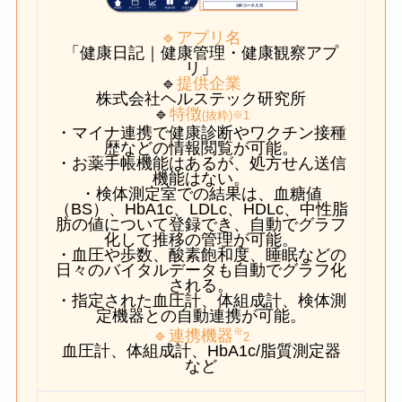
🔹アプリ名
「健康日記｜健康管理・健康観察アプ
リ」
🔹
提供企業
株式会社ヘルステック研究所
🔹
特徴
※
(抜粋)
1
・マイナ連携で健康診断やワクチン接種
歴などの情報閲覧が可能。
・お薬手帳機能はあるが、処方せん送信
機能はない。
・検体測定室での結果は、血糖値
（BS）、HbA1c、LDLc、HDLc、中性脂
肪の値について登録でき、自動でグラフ
化して推移の管理が可能。
・血圧や歩数、酸素飽和度、睡眠などの
日々のバイタルデータも自動でグラフ化
される。
・指定された血圧計、体組成計、検体測
定機器との自動連携が可能。
※
🔹連携機器
2
血圧計、体組成計、HbA1c/脂質測定器
など