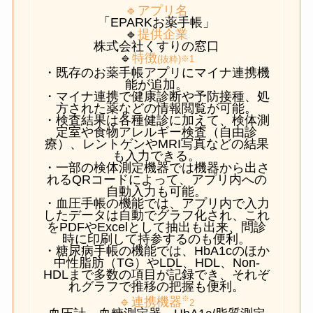
🔹アプリ名
「EPARKお薬手帳」
🔹
提供企業
株式会社くすりの窓口
🔹
特徴
※
(抜粋)
1
・既存のお薬手帳アプリにマイナ連携機
能が追加。
・マイナ連携で健康診断や予防接種、処
方された薬などの情報閲覧が可能。
・検査結果は各種健診に加えて、検体測
定室や食物アレルギー検査（自由診
療）、レントゲンやMRI写真などの結果
も入力できる。
・一部の検体測定機器では機器から出さ
れるQRコードによって、アプリ内への
自動入力も可能。
・血圧手帳の機能では、アプリ内で入力
したデータは自動でグラフ化され、これ
をPDFやExcelとして抽出も出来、問診
時に印刷して持参するのも便利。
・糖尿病手帳の機能では、HbA1cのほか
中性脂肪（TG）やLDL、HDL、Non-
HDLまで多数の項目が記録でき、それぞ
れグラフで推移の把握も便利。
※
🔹連携機器
2