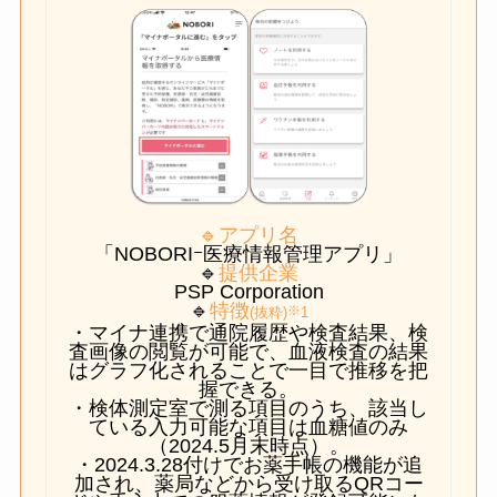
🔹アプリ名
「NOBORIｰ医療情報管理アプリ」
🔹
提供企業
PSP Corporation
🔹
特徴
※
(抜粋)
1
・マイナ連携で通院履歴や検査結果、検
査画像の閲覧が可能で、血液検査の結果
はグラフ化されることで一目で推移を把
握できる。
・検体測定室で測る項目のうち、該当し
ている入力可能な項目は血糖値のみ
（2024.5月末時点）。
・2024.3.28付けでお薬手帳の機能が追
加され、薬局などから受け取るQRコー